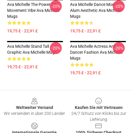
Ava Michelle The Power Of
Ava Michelle Dance Moms
-20%
-20%
Movement Vibe Ava Michelle
Alum Aesthetic Ava Michelle
Mugs
Mugs
19,75 £ - 22,91 £
19,75 £ - 22,91 £
Ava Michelle Stand Tall
Ava Michelle Actress And
-20%
-20%
Graphic Ava Michelle Mugs
Dancer Fashion Ava Michelle
Mugs
19,75 £ - 22,91 £
19,75 £ - 22,91 £
Footer
Weltweiter Versand
Kaufen Sie mit Vertrauen
Wir versenden in über 200 Länder
24/7 Schutz von Klicks bis zur
Lieferung
Internationale Garantie
100% Sicherer Checkout