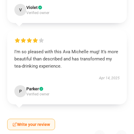
Violet
V
Verified owner
I’m so pleased with this Ava Michelle mug! It’s more
beautiful than described and has transformed my
tea-drinking experience.
Apr 14, 2025
Parker
P
Verified owner
Write your review