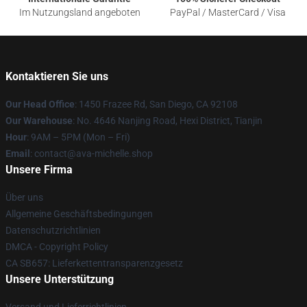
Im Nutzungsland angeboten
PayPal / MasterCard / Visa
Kontaktieren Sie uns
Our Head Office
: 1450 Frazee Rd, San Diego, CA 92108
Our Warehouse
: No. 4646 Nanjing Road, Hexi District, Tianjin
Hour
: 9AM – 5PM (Mon – Fri)
Email
: contact@ava-michelle.shop
Unsere Firma
Über uns
Allgemeine Geschäftsbedingungen
Datenschutzrichtlinien
DMCA - Copyright Policy
CA SB657: Lieferkettentransparenzgesetz
Unsere Unterstützung
Versand und Lieferrichtlinien