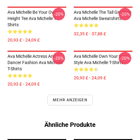
Ava Michelle Be Your Own
Ava Michelle The Tall Girl Style
-20%
-20%
Height Tee Ava Michelle T-
Ava Michelle Sweatshirts
Shirts
32,35 £ - 37,88 £
20,93 £ - 24,09 £
Ava Michelle Actress And
Ava Michelle Own Your Story
-20%
-20%
Dancer Fashion Ava Michelle
Style Ava Michelle T-Shirts
T-Shirts
20,93 £ - 24,09 £
20,93 £ - 24,09 £
MEHR ANZEIGEN
Ähnliche Produkte