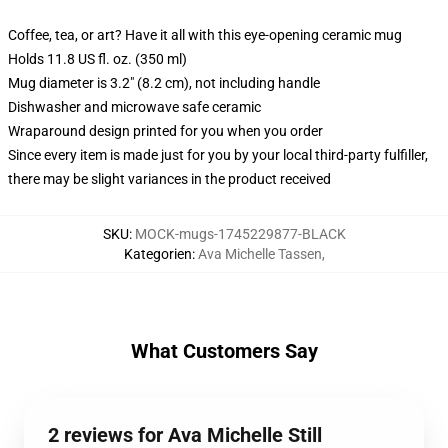
Coffee, tea, or art? Have it all with this eye-opening ceramic mug
Holds 11.8 US fl. oz. (350 ml)
Mug diameter is 3.2" (8.2 cm), not including handle
Dishwasher and microwave safe ceramic
Wraparound design printed for you when you order
Since every item is made just for you by your local third-party fulfiller,
there may be slight variances in the product received
SKU
:
MOCK-mugs-1745229877-BLACK
Kategorien
:
Ava Michelle Tassen
,
What Customers Say
2 reviews for Ava Michelle Still