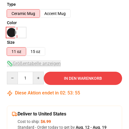
Type
Ceramic Mug
Accent Mug
Color
Size
11 oz
15 oz
Größentabelle anzeigen
Quantity
IN DEN WARENKORB
Diese Aktion endet in
02
:
53
:
54
Deliver to United States
Cost to ship:
$6.99
Standard - Order today to get by
Aug. 12 - Aug. 19