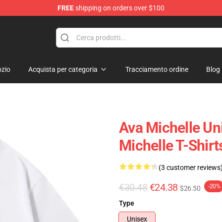
FREE
shipping on orders over $100
 Store
zio
Acquista per categoria
Tracciamento ordine
Blog
Ava Michelle Un
Michelle T-Shirt
(3 customer reviews
€30.48
€24.38
-20%
$26.50
Type
Unisex