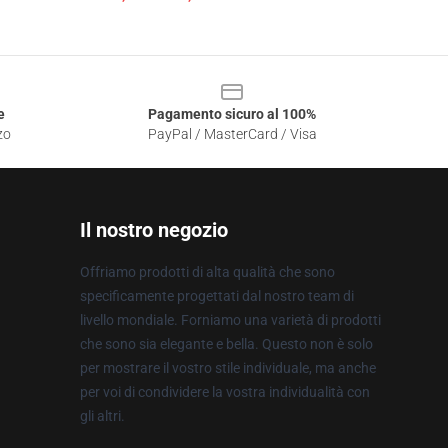
e
Pagamento sicuro al 100%
zo
PayPal / MasterCard / Visa
Il nostro negozio
Offriamo prodotti di alta qualità che sono
specificamente progettati dal nostro team di
livello mondiale. Forniamo una varietà di prodotti
che sono sia elegante e bella. Questo non è solo
per mostrare il vostro stile individuale, ma anche
per voi di condividere la vostra individualità con
gli altri.