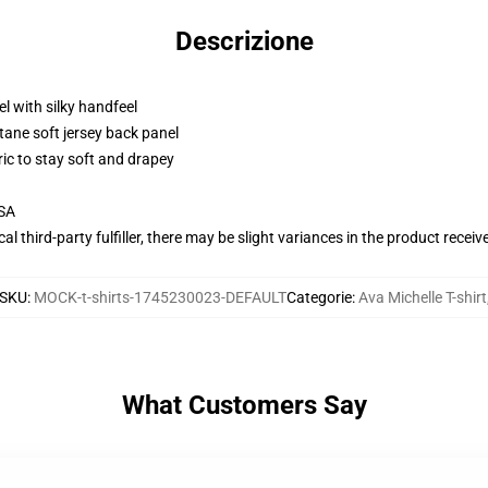
Descrizione
l with silky handfeel
tane soft jersey back panel
ric to stay soft and drapey
USA
al third-party fulfiller, there may be slight variances in the product receiv
SKU
:
MOCK-t-shirts-1745230023-DEFAULT
Categorie
:
Ava Michelle T-shirt
What Customers Say