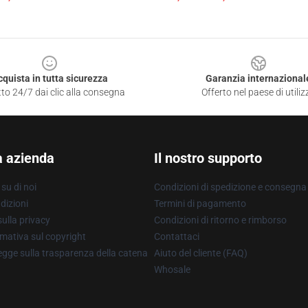
cquista in tutta sicurezza
Garanzia internazional
to 24/7 dai clic alla consegna
Offerto nel paese di utiliz
a azienda
Il nostro supporto
su di noi
Condizioni di spedizione e consegna
dizioni
Termini di pagamento
ulla privacy
Condizioni di ritorno e rimborso
mativa sul copyright
Contattaci
gge sulla trasparenza della catena
Aiuto del cliente (FAQ)
Whosale