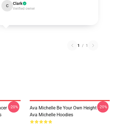
Clark
C
Verified owner
1
/
1
-20%
-20%
ncer
Ava Michelle Be Your Own Height Tee
s
Ava Michelle Hoodies