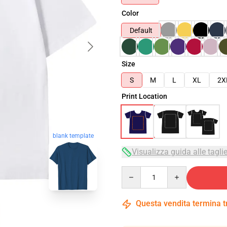
Color
Default
Size
S
M
L
XL
2X
Print Location
blank template
Visualizza guida alle tagli
Quantity
Questa vendita termina 