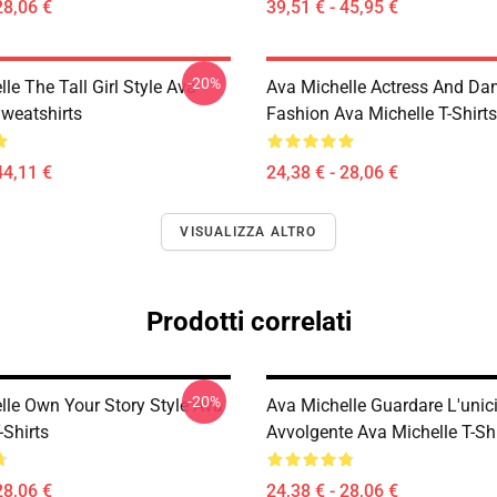
28,06 €
39,51 € - 45,95 €
-20%
le The Tall Girl Style Ava
Ava Michelle Actress And Da
Sweatshirts
Fashion Ava Michelle T-Shirts
44,11 €
24,38 € - 28,06 €
VISUALIZZA ALTRO
Prodotti correlati
-20%
lle Own Your Story Style Ava
Ava Michelle Guardare L'unic
-Shirts
Avvolgente Ava Michelle T-Shi
28,06 €
24,38 € - 28,06 €