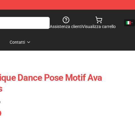
Assistenza clienti
Visualizza carrello
Contatti
ique Dance Pose Motif Ava
s
)