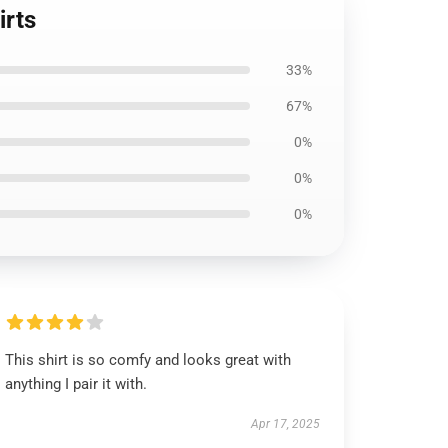
irts
33%
67%
0%
0%
0%
This shirt is so comfy and looks great with
anything I pair it with.
Apr 17, 2025