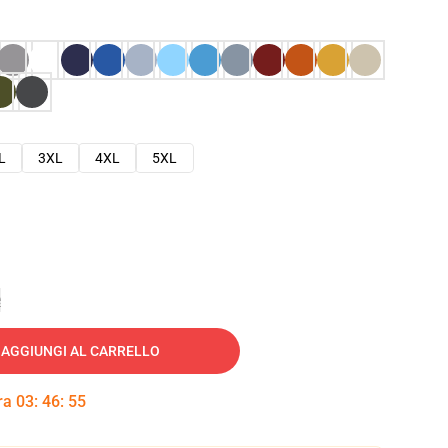
L
3XL
4XL
5XL
e
AGGIUNGI AL CARRELLO
tra
03
:
46
:
54