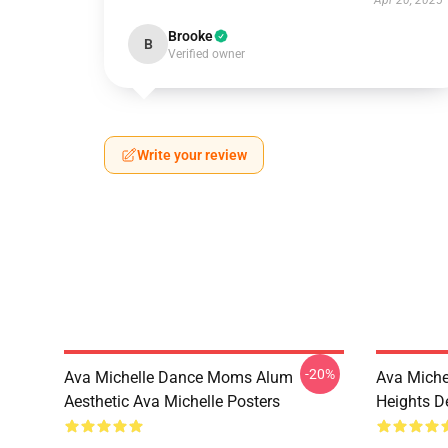
Apr 20, 2025
Brooke
B
Verified owner
Write your review
-20%
Ava Michelle Dance Moms Alum
Ava Miche
Aesthetic Ava Michelle Posters
Heights De