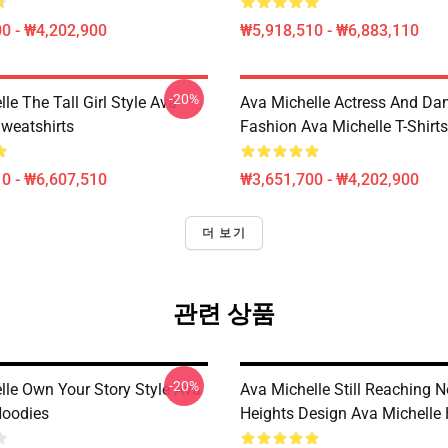
0 - ₩4,202,900
₩5,918,510 - ₩6,883,110
-20%
le The Tall Girl Style Ava
Ava Michelle Actress And Da
Sweatshirts
Fashion Ava Michelle T-Shirts
0 - ₩6,607,510
₩3,651,700 - ₩4,202,900
더 보기
관련 상품
-20%
lle Own Your Story Style Ava
Ava Michelle Still Reaching 
Hoodies
Heights Design Ava Michelle