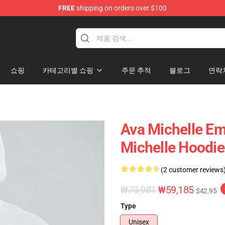
FREE
shipping on orders over $100
 Store
쇼핑
카테고리별 쇼핑
주문 추적
블로그
연락
Ava Michelle E
Michelle Hoodie
(2 customer reviews
₩73,981
₩59,185
$42.95
Type
Unisex