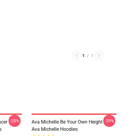
1
/
1
-20%
-20%
ncer
Ava Michelle Be Your Own Height Tee
s
Ava Michelle Hoodies