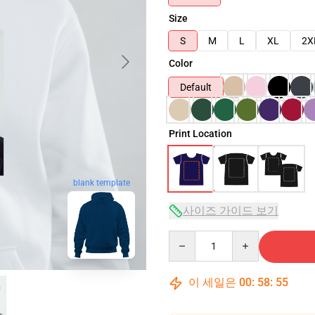
Size
S
M
L
XL
2X
Color
Default
Print Location
blank template
사이즈 가이드 보기
Quantity
이 세일은
00
:
58
:
54