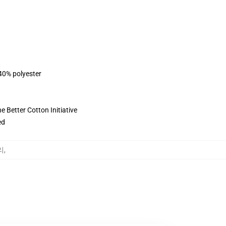
 40% polyester
 Better Cotton Initiative
ed
리
,