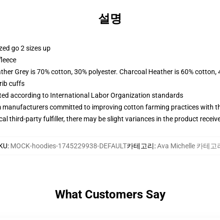
설명
zed go 2 sizes up
fleece
ather Grey is 70% cotton, 30% polyester. Charcoal Heather is 60% cotton,
ib cuffs
uated according to International Labor Organization standards
m manufacturers committed to improving cotton farming practices with the
al third-party fulfiller, there may be slight variances in the product receiv
KU
:
MOCK-hoodies-1745229938-DEFAULT
카테고리
:
Ava Michelle 카테고
What Customers Say