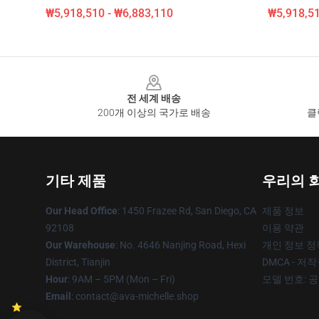
₩5,918,510 - ₩6,883,110
₩5,918,51
Footer
전 세계 배송
200개 이상의 국가로 배송
클
기타 제품
우리의 
Our Head Office
: 1450 Frazee Rd, San Diego, CA
제품 정보
92108
이용 약관
Our Warehouse
: No. 4646 Nanjing Road, Hexi
개인 정보 정
District, Tianjin
DMCA - 저
Hour
: 9AM – 5PM (Mon – Fri)
모델 번호: 
Email
: contact@ava-michelle.shop