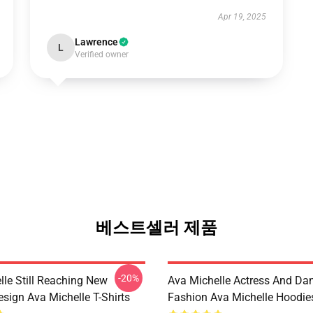
Apr 19, 2025
Lawrence
L
Verified owner
베스트셀러 제품
-20%
lle Still Reaching New
Ava Michelle Actress And Da
sign Ava Michelle T-Shirts
Fashion Ava Michelle Hoodie