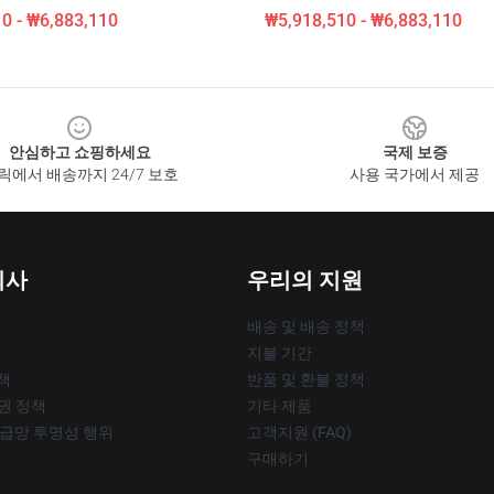
0 - ₩6,883,110
₩5,918,510 - ₩6,883,110
안심하고 쇼핑하세요
국제 보증
릭에서 배송까지 24/7 보호
사용 국가에서 제공
회사
우리의 지원
배송 및 배송 정책
지불 기간
책
반품 및 환불 정책
작권 정책
기타 제품
공급망 투명성 행위
고객지원 (FAQ)
구매하기