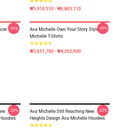
₩5,918,510 - ₩6,883,110
-20%
-20%
ncer
Ava Michelle Own Your Story Style Ava
Michelle T-Shirts
₩3,651,700 - ₩4,202,900
-20%
-20%
New
Ava Michelle Still Reaching New
 Hoodies
Heights Design Ava Michelle Hoodies