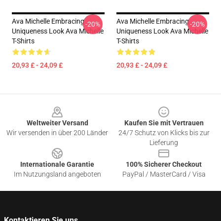
Ava Michelle Embracing
Ava Michelle Embracing
-20%
-20%
Uniqueness Look Ava Michelle
Uniqueness Look Ava Michelle
T-Shirts
T-Shirts
20,93 £ - 24,09 £
20,93 £ - 24,09 £
Footer
Weltweiter Versand
Kaufen Sie mit Vertrauen
Wir versenden in über 200 Länder
24/7 Schutz von Klicks bis zur
Lieferung
Internationale Garantie
100% Sicherer Checkout
Im Nutzungsland angeboten
PayPal / MasterCard / Visa
Kontaktieren Sie uns