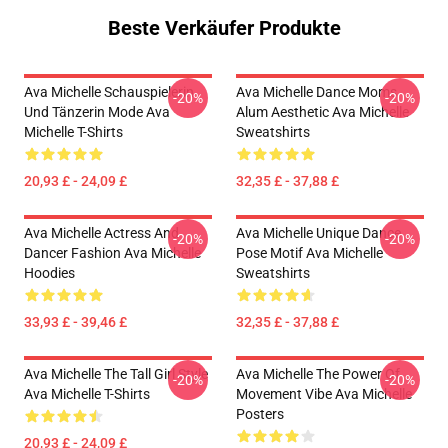
Beste Verkäufer Produkte
Ava Michelle Schauspielerin
Ava Michelle Dance Moms
-20%
-20%
Und Tänzerin Mode Ava
Alum Aesthetic Ava Michelle
Michelle T-Shirts
Sweatshirts
20,93 £ - 24,09 £
32,35 £ - 37,88 £
Ava Michelle Actress And
Ava Michelle Unique Dance
-20%
-20%
Dancer Fashion Ava Michelle
Pose Motif Ava Michelle
Hoodies
Sweatshirts
33,93 £ - 39,46 £
32,35 £ - 37,88 £
Ava Michelle The Tall Girl Style
Ava Michelle The Power Of
-20%
-20%
Ava Michelle T-Shirts
Movement Vibe Ava Michelle
Posters
20,93 £ - 24,09 £