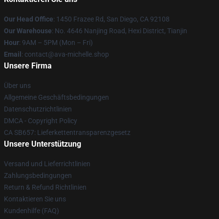
Our Head Office
: 1450 Frazee Rd, San Diego, CA 92108
Our Warehouse
: No. 4646 Nanjing Road, Hexi District, Tianjin
Hour
: 9AM – 5PM (Mon – Fri)
Email
: contact@ava-michelle.shop
Unsere Firma
Über uns
Allgemeine Geschäftsbedingungen
Datenschutzrichtlinien
DMCA - Copyright Policy
CA SB657: Lieferkettentransparenzgesetz
Unsere Unterstützung
Versand und Lieferrichtlinien
Zahlungsbedingungen
Return & Refund Richtlinien
Kontaktieren Sie uns
Kundenhilfe (FAQ)