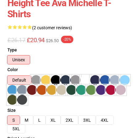
Height Tee Ava Michelle T-
Shirts
(2 customer reviews)
£26.17
£20.94
-20%
$26.50
Type
Unisex
Color
Default
Size
S
M
L
XL
2XL
3XL
4XL
5XL