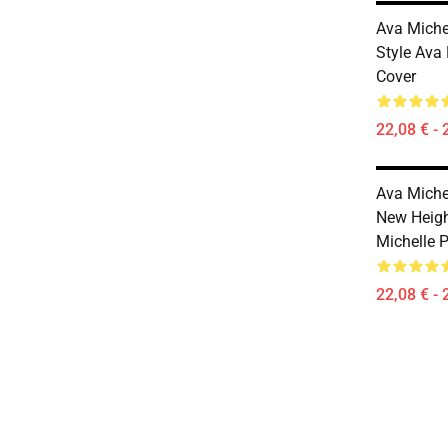
Ava Michel
Style Ava 
Cover
22,08 € - 
Ava Michel
New Heigh
Michelle P
22,08 € - 