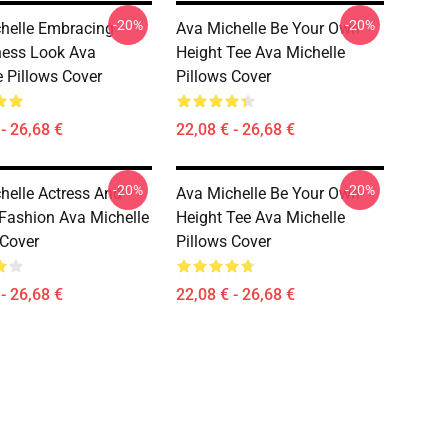
-20%
-20%
helle Embracing
Ava Michelle Be Your Own
ess Look Ava
Height Tee Ava Michelle
e Pillows Cover
Pillows Cover
- 26,68 €
22,08 € - 26,68 €
-20%
-20%
helle Actress And
Ava Michelle Be Your Own
Fashion Ava Michelle
Height Tee Ava Michelle
 Cover
Pillows Cover
- 26,68 €
22,08 € - 26,68 €