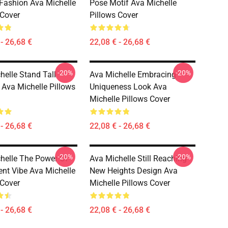
Fashion Ava Michelle
Pose Motif Ava Michelle
 Cover
Pillows Cover
- 26,68 €
22,08 € - 26,68 €
-20%
-20%
helle Stand Tall
Ava Michelle Embracing
 Ava Michelle Pillows
Uniqueness Look Ava
Michelle Pillows Cover
- 26,68 €
22,08 € - 26,68 €
-20%
-20%
helle The Power Of
Ava Michelle Still Reaching
t Vibe Ava Michelle
New Heights Design Ava
 Cover
Michelle Pillows Cover
- 26,68 €
22,08 € - 26,68 €