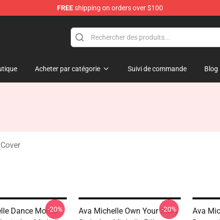
FREE
shipping on orders over $100
 Store
tique
Acheter par catégorie
Suivi de commande
Blog
 Cover
-20%
-20%
elle Dance Moms
Ava Michelle Own Your Story
Ava Mic