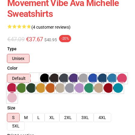
Movement Vibe Ava Michelle
Sweatshirts
(4 customer reviews)
€47.09
€37.67
-20%
$40.95
Type
Unisex
Color
Default
Size
S
M
L
XL
2XL
3XL
4XL
5XL