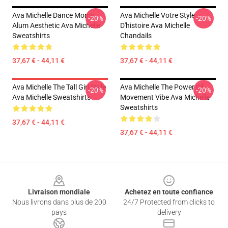
Ava Michelle Dance Moms
Ava Michelle Votre Style
-20%
-20%
Alum Aesthetic Ava Michelle
D'histoire Ava Michelle
Sweatshirts
Chandails
37,67 € - 44,11 €
37,67 € - 44,11 €
Ava Michelle The Tall Girl Style
Ava Michelle The Power Of
-20%
-20%
Ava Michelle Sweatshirts
Movement Vibe Ava Michelle
Sweatshirts
37,67 € - 44,11 €
37,67 € - 44,11 €
Footer
Livraison mondiale
Achetez en toute confiance
Nous livrons dans plus de 200
24/7 Protected from clicks to
pays
delivery