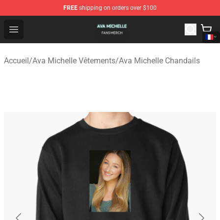
FREE
shipping on orders over $100
Ava Michelle Shop - Official Ava Michelle Merchandise S
Open menu
Accueil
/
Ava Michelle Vêtements
/
Ava Michelle Chandails