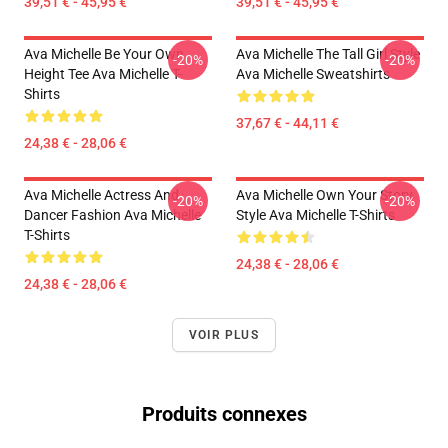
39,51 € - 45,95 €
39,51 € - 45,95 €
Ava Michelle Be Your Own
Ava Michelle The Tall Girl Style
-20%
-20%
Height Tee Ava Michelle T-
Ava Michelle Sweatshirts
Shirts
37,67 € - 44,11 €
24,38 € - 28,06 €
Ava Michelle Actress And
Ava Michelle Own Your Story
-20%
-20%
Dancer Fashion Ava Michelle
Style Ava Michelle T-Shirts
T-Shirts
24,38 € - 28,06 €
24,38 € - 28,06 €
VOIR PLUS
Produits connexes