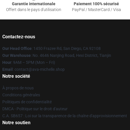
Garantie internationale
Paiement 100% sécurisé
Offert dans le pays d'utilisation
PayPal / MasterCard / Visa
Contactez-nous
Our Head Office
: 1450 Frazee Rd, San Diego, CA 92108
Our Warehouse
: No. 4646 Nanjing Road, Hexi District, Tianjin
Hour
: 9AM – 5PM (Mon – Fri)
Email
: contact@ava-michelle.shop
Notre société
À propos de nous
Conditions générales
Politiques de confidentialité
DMCA - Politique sur le droit d'auteur
C.A. SB657 : Loi sur la transparence de la chaîne d'approvisionnement
Notre soutien