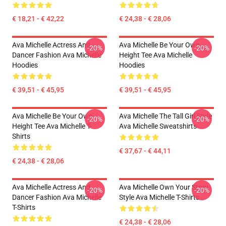
€ 18,21 - € 42,22
€ 24,38 - € 28,06
Ava Michelle Actress And
Ava Michelle Be Your Own
-20%
-20%
Dancer Fashion Ava Michelle
Height Tee Ava Michelle
Hoodies
Hoodies
€ 39,51 - € 45,95
€ 39,51 - € 45,95
Ava Michelle Be Your Own
Ava Michelle The Tall Girl Style
-20%
-20%
Height Tee Ava Michelle T-
Ava Michelle Sweatshirts
Shirts
€ 37,67 - € 44,11
€ 24,38 - € 28,06
Ava Michelle Actress And
Ava Michelle Own Your Story
-20%
-20%
Dancer Fashion Ava Michelle
Style Ava Michelle T-Shirts
T-Shirts
€ 24,38 - € 28,06