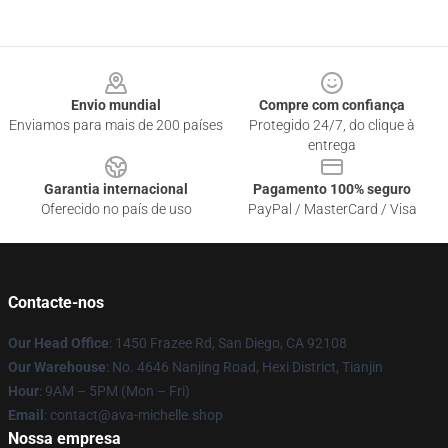
Footer
Envio mundial
Compre com confiança
Enviamos para mais de 200 países
Protegido 24/7, do clique à
entrega
Garantia internacional
Pagamento 100% seguro
Oferecido no país de uso
PayPal / MasterCard / Visa
Contacte-nos
Our Head Office
: 1450 Frazee Rd, San Diego, CA 92108
Our Warehouse
: No. 4646 Nanjing Road, Hexi District, Tianjin
Hour
: 9AM – 5PM (Mon – Fri)
Email
: contact@ava-michelle.shop
Nossa empresa