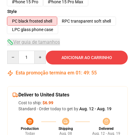
iPhone 15 Pro
iPhone 15 Pro Max
Style
PC black frosted shell
RPC transparent soft shell
LPC glass phone case
Ver guia de tamanhos
Quantity
ADICIONAR AO CARRINHO
Esta promoção termina em
01
:
49
:
54
Deliver to United States
Cost to ship:
$6.99
Standard - Order today to get by
Aug. 12 - Aug. 19
Production
Shipping
Delivered
Today
Aug. 08
Aug. 12 - Aug. 19