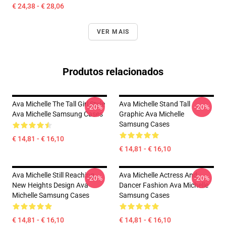
€ 24,38 - € 28,06
VER MAIS
Produtos relacionados
Ava Michelle The Tall Girl Style
Ava Michelle Stand Tall
-20%
-20%
Ava Michelle Samsung Cases
Graphic Ava Michelle
Samsung Cases
€ 14,81 - € 16,10
€ 14,81 - € 16,10
Ava Michelle Still Reaching
Ava Michelle Actress And
-20%
-20%
New Heights Design Ava
Dancer Fashion Ava Michelle
Michelle Samsung Cases
Samsung Cases
€ 14,81 - € 16,10
€ 14,81 - € 16,10