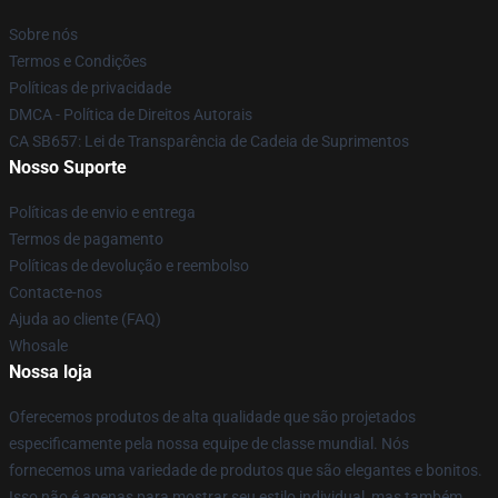
Sobre nós
Termos e Condições
Políticas de privacidade
DMCA - Política de Direitos Autorais
CA SB657: Lei de Transparência de Cadeia de Suprimentos
Nosso Suporte
Políticas de envio e entrega
Termos de pagamento
Políticas de devolução e reembolso
Contacte-nos
Ajuda ao cliente (FAQ)
Whosale
Nossa loja
Oferecemos produtos de alta qualidade que são projetados
especificamente pela nossa equipe de classe mundial. Nós
fornecemos uma variedade de produtos que são elegantes e bonitos.
Isso não é apenas para mostrar seu estilo individual, mas também