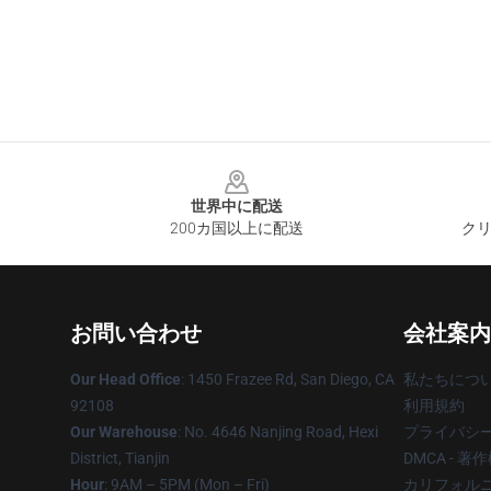
Footer
世界中に配送
200カ国以上に配送
クリ
お問い合わせ
会社案内
Our Head Office
: 1450 Frazee Rd, San Diego, CA
私たちにつ
92108
利用規約
Our Warehouse
: No. 4646 Nanjing Road, Hexi
プライバシ
District, Tianjin
DMCA - 
Hour
: 9AM – 5PM (Mon – Fri)
カリフォルニ