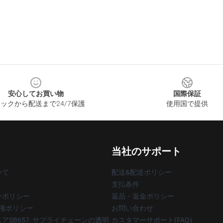
安心してお買い物
国際保証
ックから配送まで24/7保護
使用国で提供
当社のサポート
いて
配送&配送ポリシー
支払条件
ーポリシー
返品・返金ポリシー
著作権ポリシー
お問い合わせ
アSB657: サプライチェーンの透明
カスタマーサポート(FAQ)