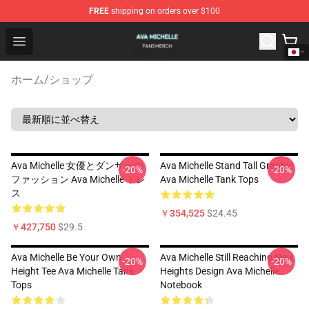
FREE
shipping on orders over $100
Ava Michelle Shop - Official Ava Michelle Merchandise S
Open menu
ホーム
/
ショップ
Ava Michelle 女優とダンサーの
Ava Michelle Stand Tall Graphic
-20%
-20%
ファッション Ava Michelle ドレ
Ava Michelle Tank Tops
ス
￥354,525
$24.45
￥427,750
$29.5
Ava Michelle Be Your Own
Ava Michelle Still Reaching New
-20%
-20%
Height Tee Ava Michelle Tank
Heights Design Ava Michelle
Tops
Notebook