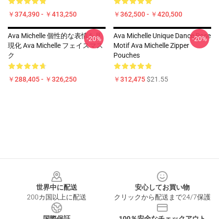
￥374,390 - ￥413,250
￥362,500 - ￥420,500
Ava Michelle 個性的な表情を具
Ava Michelle Unique Dance Pose
-20%
-20%
現化 Ava Michelle フェイスマス
Motif Ava Michelle Zipper
ク
Pouches
￥288,405 - ￥326,250
￥312,475
$21.55
Footer
世界中に配送
安心してお買い物
200カ国以上に配送
クリックから配送まで24/7保護
国際保証
100％安全なチェックアウト