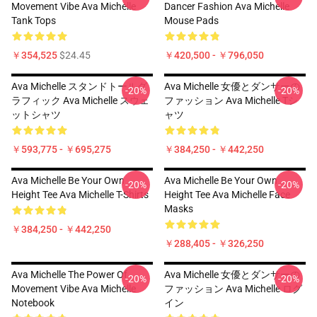
Movement Vibe Ava Michelle
Dancer Fashion Ava Michelle
Tank Tops
Mouse Pads
￥354,525
$24.45
￥420,500 - ￥796,050
Ava Michelle スタンドトールグ
Ava Michelle 女優とダンサーの
-20%
-20%
ラフィック Ava Michelle スウェ
ファッション Ava Michelle Tシ
ットシャツ
ャツ
￥593,775 - ￥695,275
￥384,250 - ￥442,250
Ava Michelle Be Your Own
Ava Michelle Be Your Own
-20%
-20%
Height Tee Ava Michelle T-Shirts
Height Tee Ava Michelle Face
Masks
￥384,250 - ￥442,250
￥288,405 - ￥326,250
Ava Michelle The Power Of
Ava Michelle 女優とダンサーの
-20%
-20%
Movement Vibe Ava Michelle
ファッション Ava Michelle ログ
Notebook
イン