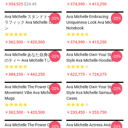
￥354,525
$24.45
￥374,390 - ￥413,250
Ava Michelle スタンドトールグ
Ava Michelle Embracing
-20%
-20%
ラフィック Ava Michelle ログイ
Uniqueness Look Ava Michelle
ン
Notebook
￥362,500 - ￥420,500
￥374,390 - ￥413,250
Ava Michelle あなた自身の高さ
Ava Michelle Own Your Story
-20%
-20%
のティー Ava Michelle Tシャツ
Style Ava Michelle Hoodies
￥384,250 - ￥442,250
￥622,775 - ￥724,275
Ava Michelle The Power Of
Ava Michelle Own Your Story
-20%
-20%
Movement Vibe Ava Michelle
Style Ava Michelle Samsung
Mugs
Cases
￥362,500 - ￥420,500
￥233,450 - ￥253,750
Ava Michelle The Power Of
Ava Michelle Actress And
-20%
-20%