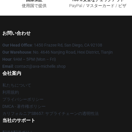
使用国で提供
PayPal / マスターカード / ビザ
お問い合わせ
Our Head Office
: 1450 Frazee Rd, San Diego, CA 92108
Our Warehouse
: No. 4646 Nanjing Road, Hexi District, Tianjin
Hour
: 9AM – 5PM (Mon – Fri)
Email
: contact@ava-michelle.shop
会社案内
私たちについて
利用規約
プライバシーポリシー
DMCA - 著作権ポリシー
カリフォルニアSB657: サプライチェーンの透明性法
当社のサポート