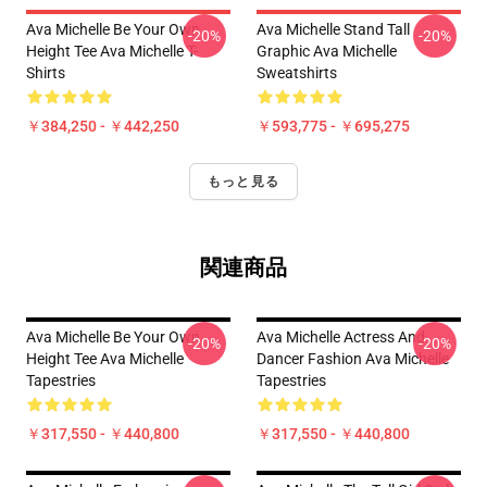
Ava Michelle Be Your Own
Ava Michelle Stand Tall
-20%
-20%
Height Tee Ava Michelle T-
Graphic Ava Michelle
Shirts
Sweatshirts
￥384,250 - ￥442,250
￥593,775 - ￥695,275
もっと見る
関連商品
Ava Michelle Be Your Own
Ava Michelle Actress And
-20%
-20%
Height Tee Ava Michelle
Dancer Fashion Ava Michelle
Tapestries
Tapestries
￥317,550 - ￥440,800
￥317,550 - ￥440,800