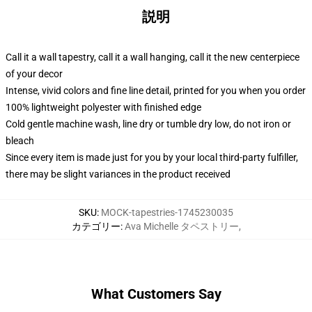
説明
Call it a wall tapestry, call it a wall hanging, call it the new centerpiece
of your decor
Intense, vivid colors and fine line detail, printed for you when you order
100% lightweight polyester with finished edge
Cold gentle machine wash, line dry or tumble dry low, do not iron or
bleach
Since every item is made just for you by your local third-party fulfiller,
there may be slight variances in the product received
SKU
:
MOCK-tapestries-1745230035
カテゴリー
:
Ava Michelle タペストリー
,
What Customers Say