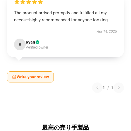
The product arrived promptly and fulfilled all my
needs—highly recommended for anyone looking.
Apr 14, 2025
Ryan
R
Verified owner
Write your review
1
/
1
最高の売り手製品