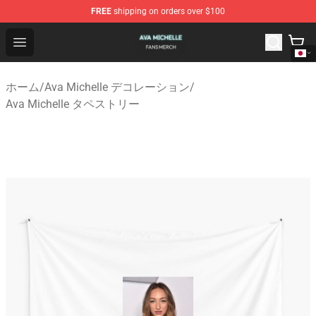
FREE
shipping on orders over $100
Ava Michelle Shop - Official Ava Michelle Merchandise S
Open menu
ホーム
/
Ava Michelle デコレーション
/
Ava Michelle タペストリー