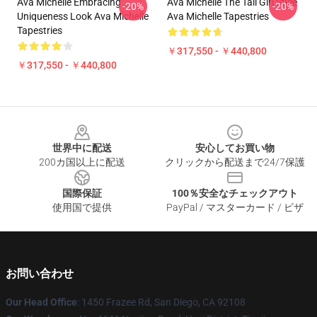
Ava Michelle Embracing
Ava Michelle The Tall Girl Style
-20%
-20%
Uniqueness Look Ava Michelle
Ava Michelle Tapestries
Tapestries
￥317,550 - ￥440,800
￥317,550 - ￥440,800
Footer
世界中に配送
安心してお買い物
200カ国以上に配送
クリックから配送まで24/7保護
国際保証
100％安全なチェックアウト
使用国で提供
PayPal / マスターカード / ビザ
お問い合わせ
Our Head Office
: 1450 Frazee Rd, San Diego, CA 92108