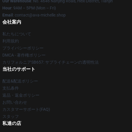
Our Warehouse
: No. 4646 Nanjing Road, Hexi District, Tianjin
Hour
: 9AM – 5PM (Mon – Fri)
Email
: contact@ava-michelle.shop
会社案内
私たちについて
利用規約
プライバシーポリシー
DMCA - 著作権ポリシー
カリフォルニアSB657: サプライチェーンの透明性法
当社のサポート
配送&配送ポリシー
支払条件
返品・返金ポリシー
お問い合わせ
カスタマーサポート(FAQ)
スタッフ
私達の店