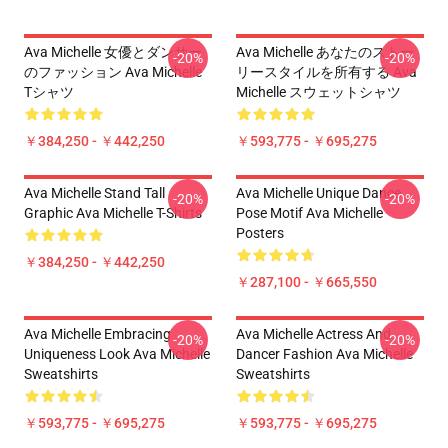
Ava Michelle 女優とダンサー
Ava Michelle あなたのストー
-20%
-20%
のファッション Ava Michelle
リースタイルを所有する Ava
Tシャツ
Michelle スウェットシャツ
￥384,250 - ￥442,250
￥593,775 - ￥695,275
Ava Michelle Stand Tall
Ava Michelle Unique Dance
-20%
-20%
Graphic Ava Michelle T-Shirts
Pose Motif Ava Michelle
Posters
￥384,250 - ￥442,250
￥287,100 - ￥665,550
Ava Michelle Embracing
Ava Michelle Actress And
-20%
-20%
Uniqueness Look Ava Michelle
Dancer Fashion Ava Michelle
Sweatshirts
Sweatshirts
￥593,775 - ￥695,275
￥593,775 - ￥695,275