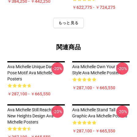
￥384,250 - ￥442,250
￥622,775 - ￥724,275
もっと見る
関連商品
Ava Michelle Unique Dance
Ava Michelle Own Your Story
-20%
-20%
Pose Motif Ava Michelle
Style Ava Michelle Posters
Posters
￥287,100 - ￥665,550
￥287,100 - ￥665,550
Ava Michelle Still Reaching
Ava Michelle Stand Tall
-20%
-20%
New Heights Design Ava
Graphic Ava Michelle Posters
Michelle Posters
￥287,100 - ￥665,550