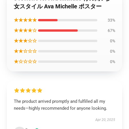
女スタイル Ava Michelle ポスター
★★★★★
33%
★★★★☆
67%
★★★☆☆
0%
★★☆☆☆
0%
★☆☆☆☆
0%
The product arrived promptly and fulfilled all my
needs—highly recommended for anyone looking.
Apr 20, 2025