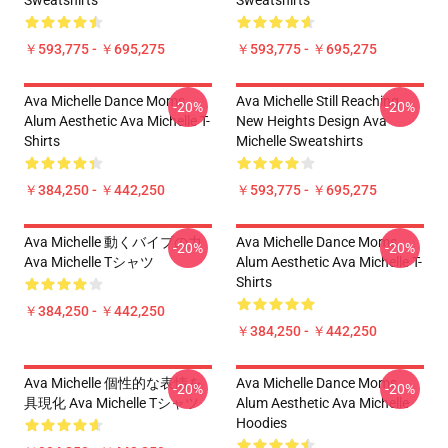
Sweatshirts
Sweatshirts
￥593,775 - ￥695,275
￥593,775 - ￥695,275
Ava Michelle Dance Moms
Ava Michelle Still Reaching
-20%
-20%
Alum Aesthetic Ava Michelle T-
New Heights Design Ava
Shirts
Michelle Sweatshirts
￥384,250 - ￥442,250
￥593,775 - ￥695,275
Ava Michelle 動くバイブの力
Ava Michelle Dance Moms
-20%
-20%
Ava Michelle Tシャツ
Alum Aesthetic Ava Michelle T-
Shirts
￥384,250 - ￥442,250
￥384,250 - ￥442,250
Ava Michelle 個性的な表情を
Ava Michelle Dance Moms
-20%
-20%
具現化 Ava Michelle Tシャツ
Alum Aesthetic Ava Michelle
Hoodies