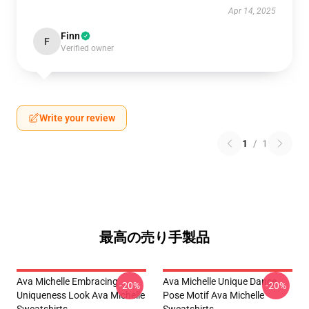
Apr 14, 2025
Finn
F
Verified owner
Write your review
1
/
1
最高の売り手製品
Ava Michelle Embracing
Ava Michelle Unique Dance
-20%
-20%
Uniqueness Look Ava Michelle
Pose Motif Ava Michelle