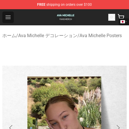
FREE
shipping on orders over $100
Ava Michelle Shop - Official Ava Michelle Merchandise S
Open menu
ホーム
/
Ava Michelle デコレーション
/
Ava Michelle Posters