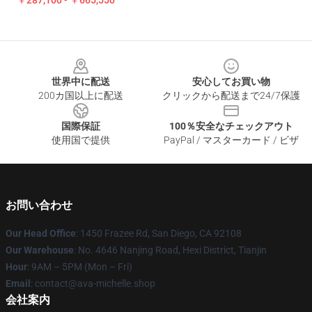
￥287,100 - ￥665,550
Footer
世界中に配送
安心してお買い物
200カ国以上に配送
クリックから配送まで24/7保護
国際保証
100％安全なチェックアウト
使用国で提供
PayPal / マスターカード / ビザ
お問い合わせ
Our Head Office
: 1450 Frazee Rd, San Diego, CA 92108
Our Warehouse
: No. 4646 Nanjing Road, Hexi District, Tianjin
Hour
: 9AM – 5PM (Mon – Fri)
Email
: contact@ava-michelle.shop
会社案内