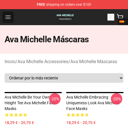
FREE
shipping on orders over $100
Ava Michelle Shop - Official Ava Michelle Merchandise S
Open menu
Ava Michelle Máscaras
Inicio
/
Ava Michelle Accessories
/
Ava Michelle Máscaras
Ava Michelle Be Your Own
Ava Michelle Embracing
-20%
-20%
Height Tee Ava Michelle Face
Uniqueness Look Ava Michelle
Masks
Face Masks
18,29 € - 20,70 €
18,29 € - 20,70 €