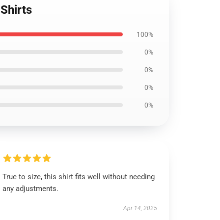
Shirts
100%
0%
0%
0%
0%
True to size, this shirt fits well without needing
any adjustments.
Apr 14, 2025