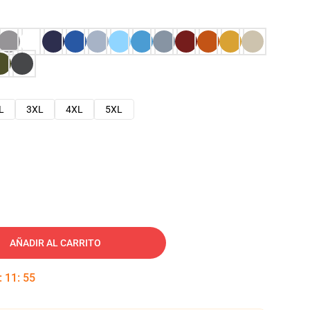
L
3XL
4XL
5XL
AÑADIR AL CARRITO
:
11
:
54