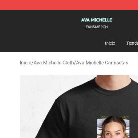
Ava Michelle Shop - Official Ava Michelle Merchandise
Inicio
Tiend
Inicio
/
Ava Michelle Cloth
/
Ava Michelle Camisetas