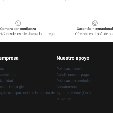
Compra con confianza
Garantía internacional
4/7 desde los clics hasta la entrega
Ofrecido en el país de us
 empresa
Nuestro apoyo
ros
Políticas de envío
ondiciones
Condiciones de pago
rivacidad
Políticas de reembolso
ica de Copyright
Contáctenos
y de transparencia en la cadena de
Ayuda al cliente (FAQ)
Mayorista