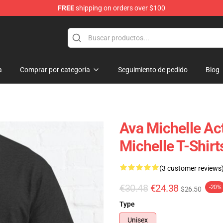
FREE
shipping on orders over $100
 Store
a
Comprar por categoría
Seguimiento de pedido
Blog
Ava Michelle Ac
Michelle T-Shirt
(3 customer reviews
€30.48
€24.38
-20%
$26.50
Type
Unisex