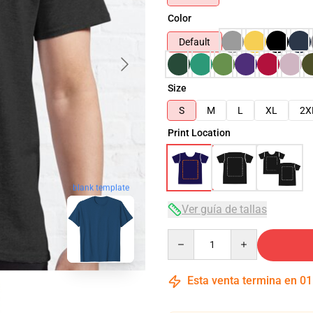
Color
Default
Size
S
M
L
XL
2X
Print Location
blank template
Ver guía de tallas
Quantity
Esta venta termina en
01