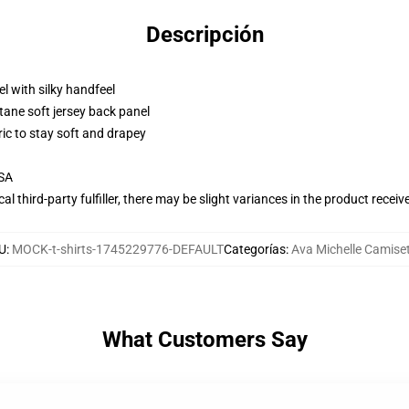
Descripción
l with silky handfeel
tane soft jersey back panel
ric to stay soft and drapey
USA
al third-party fulfiller, there may be slight variances in the product receiv
U
:
MOCK-t-shirts-1745229776-DEFAULT
Categorías
:
Ava Michelle Camise
What Customers Say