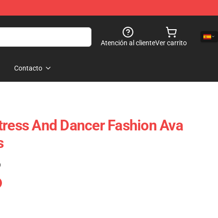
Atención al cliente
Ver carrito
Contacto
tress And Dancer Fashion Ava
s
)