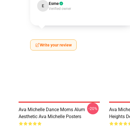
Esme
E
Verified owner
Write your review
-20%
Ava Michelle Dance Moms Alum
Ava Miche
Aesthetic Ava Michelle Posters
Heights De