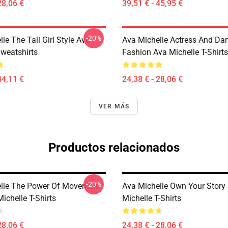
28,06 €
39,51 € - 45,95 €
-20%
le The Tall Girl Style Ava
Ava Michelle Actress And Da
Sweatshirts
Fashion Ava Michelle T-Shirts
44,11 €
24,38 € - 28,06 €
VER MÁS
Productos relacionados
-20%
lle The Power Of Movement
Ava Michelle Own Your Story 
ichelle T-Shirts
Michelle T-Shirts
28,06 €
24,38 € - 28,06 €