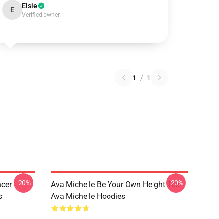
Elsie
E
Verified owner
1
/
1
-20%
-20%
ncer
Ava Michelle Be Your Own Height Tee
s
Ava Michelle Hoodies