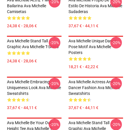
Ava Michelle Actriz Y Moda De
Ava Michelle Propio De Tu
-20%
-20%
Bailarina Ava Michelle
Estilo De Historia Ava Michelle
Camisetas
Sudaderas
24,38 € - 28,06 €
37,67 € - 44,11 €
Ava Michelle Stand Tall
Ava Michelle Unique Dance
-20%
-20%
Graphic Ava Michelle T-Shirts
Pose Motif Ava Michelle
Posters
24,38 € - 28,06 €
18,21 € - 42,22 €
Ava Michelle Embracing
Ava Michelle Actress And
-20%
-20%
Uniqueness Look Ava Michelle
Dancer Fashion Ava Michelle
Sweatshirts
Sweatshirts
37,67 € - 44,11 €
37,67 € - 44,11 €
Ava Michelle Be Your Own
Ava Michelle Stand Tall
-20%
-20%
Height Tee Ava Michelle T-
Graphic Ava Michelle