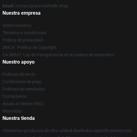
Email
: contact@ava-michelle.shop
Nuestra empresa
Sobre nosotros
Términos y condiciones
Política de privacidad
DMCA - Política de Copyright
CA SB657: Ley de transparencia en la cadena de suministro
Nuestro apoyo
Políticas de envío
Condiciones de pago
Políticas de reembolso
Contáctenos
Ayuda al cliente (FAQ)
Mayorista
Nuestra tienda
Ofrecemos productos de alta calidad diseñados específicamente por