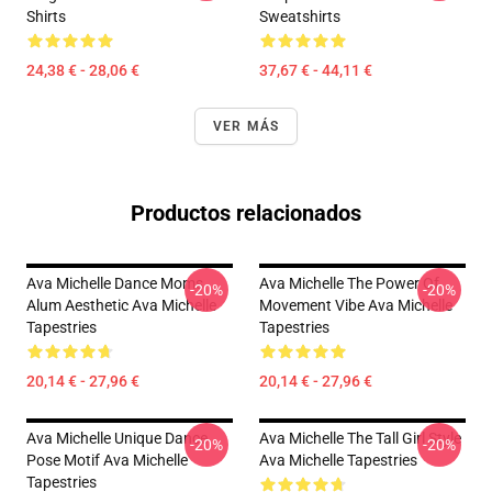
Shirts
Sweatshirts
24,38 € - 28,06 €
37,67 € - 44,11 €
VER MÁS
Productos relacionados
Ava Michelle Dance Moms
Ava Michelle The Power Of
-20%
-20%
Alum Aesthetic Ava Michelle
Movement Vibe Ava Michelle
Tapestries
Tapestries
20,14 € - 27,96 €
20,14 € - 27,96 €
Ava Michelle Unique Dance
Ava Michelle The Tall Girl Style
-20%
-20%
Pose Motif Ava Michelle
Ava Michelle Tapestries
Tapestries