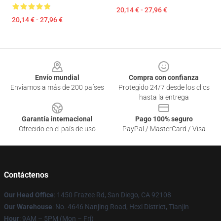
20,14 € - 27,96 €
20,14 € - 27,96 €
Footer
Envío mundial
Compra con confianza
Enviamos a más de 200 países
Protegido 24/7 desde los clics
hasta la entrega
Garantía internacional
Pago 100% seguro
Ofrecido en el país de uso
PayPal / MasterCard / Visa
Contáctenos
Our Head Office
: 1450 Frazee Rd, San Diego, CA 92108
Our Warehouse
: No. 4646 Nanjing Road, Hexi District, Tianjin
Hour
: 9AM – 5PM (Mon – Fri)