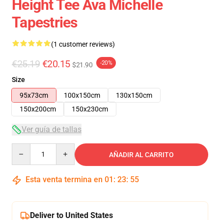
Height Tee Ava Michelle
Tapestries
(1 customer reviews)
€25.19
€20.15
-20%
$21.90
Size
95x73cm
100x150cm
130x150cm
150x200cm
150x230cm
Ver guía de tallas
Quantity
AÑADIR AL CARRITO
Esta venta termina en
01
:
23
:
54
Deliver to United States