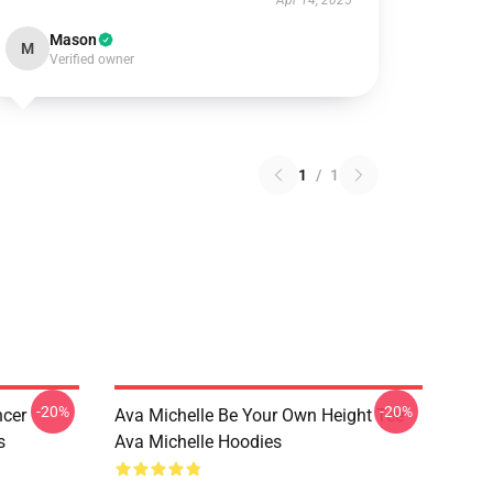
Apr 14, 2025
Mason
M
Verified owner
1
/
1
-20%
-20%
ncer
Ava Michelle Be Your Own Height Tee
s
Ava Michelle Hoodies