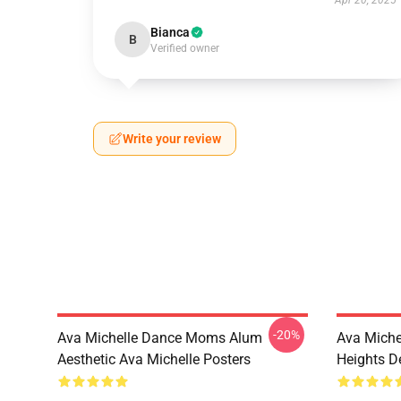
Apr 20, 2025
Bianca
B
Verified owner
Write your review
-20%
Ava Michelle Dance Moms Alum
Ava Miche
Aesthetic Ava Michelle Posters
Heights De