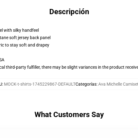
Descripción
l with silky handfeel
tane soft jersey back panel
ric to stay soft and drapey
USA
al third-party fulfiller, there may be slight variances in the product receiv
U
:
MOCK-t-shirts-1745229867-DEFAULT
Categorías
:
Ava Michelle Camise
What Customers Say