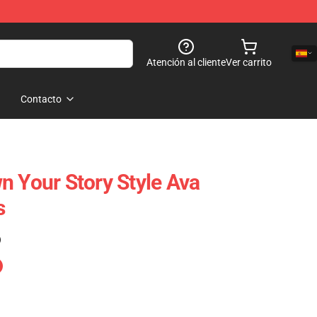
Atención al cliente
Ver carrito
Contacto
n Your Story Style Ava
s
)