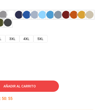
L
3XL
4XL
5XL
AÑADIR AL CARRITO
:
50
:
54