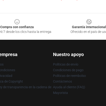
Compra con confianza
Garantía internacional
4/7 desde los clics hasta la entrega
Ofrecido en el país de us
 empresa
Nuestro apoyo
ros
Políticas de envío
ondiciones
Condiciones de pago
rivacidad
Políticas de reembolso
ica de Copyright
Contáctenos
y de transparencia en la cadena de
Ayuda al cliente (FAQ)
Mayorista