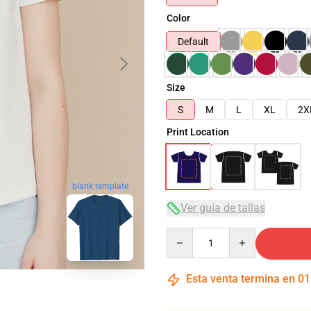
Color
Default
Size
S
M
L
XL
2X
Print Location
blank template
Ver guía de tallas
Quantity
Esta venta termina en
01