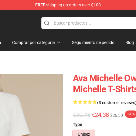
FREE
shipping on orders over $100
 Store
a
Comprar por categoría
Seguimiento de pedido
Blog
Ava Michelle Ow
Michelle T-Shirt
(3 customer reviews
€30.48
€24.38
-20%
$26.50
Type
Unisex