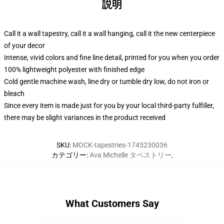
説明
Call it a wall tapestry, call it a wall hanging, call it the new centerpiece
of your decor
Intense, vivid colors and fine line detail, printed for you when you order
100% lightweight polyester with finished edge
Cold gentle machine wash, line dry or tumble dry low, do not iron or
bleach
Since every item is made just for you by your local third-party fulfiller,
there may be slight variances in the product received
SKU
:
MOCK-tapestries-1745230036
カテゴリー
:
Ava Michelle タペストリー
,
What Customers Say