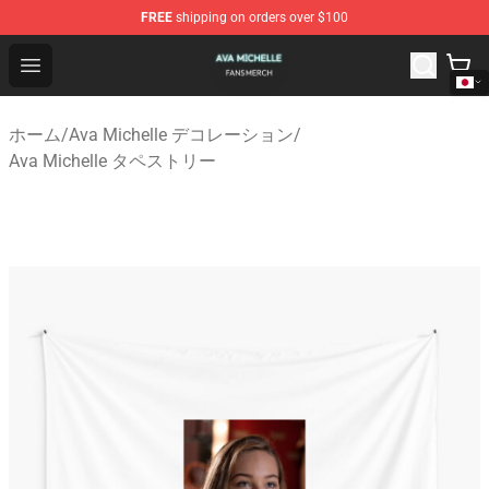
FREE
shipping on orders over $100
Ava Michelle Shop - Official Ava Michelle Merchandise S
Open menu
ホーム
/
Ava Michelle デコレーション
/
Ava Michelle タペストリー