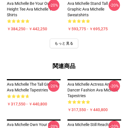
Ava Michelle Be Your Own
Ava Michelle Stand Tall
-20%
-20%
Height Tee Ava Michelle T-
Graphic Ava Michelle
Shirts
Sweatshirts
￥384,250 - ￥442,250
￥593,775 - ￥695,275
もっと見る
関連商品
Ava Michelle The Tall Girl Style
Ava Michelle Actress And
-20%
-20%
Ava Michelle Tapestries
Dancer Fashion Ava Michelle
Tapestries
￥317,550 - ￥440,800
￥317,550 - ￥440,800
Ava Michelle Own Your Story
Ava Michelle Still Reaching
-20%
-20%