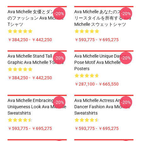
Ava Michelle 女優とダンサー
Ava Michelle あなたのストー
-20%
-20%
のファッション Ava Michelle
リースタイルを所有する Ava
Tシャツ
Michelle スウェットシャツ
￥384,250 - ￥442,250
￥593,775 - ￥695,275
Ava Michelle Stand Tall
Ava Michelle Unique Dance
-20%
-20%
Graphic Ava Michelle T-Shirts
Pose Motif Ava Michelle
Posters
￥384,250 - ￥442,250
￥287,100 - ￥665,550
Ava Michelle Embracing
Ava Michelle Actress And
-20%
-20%
Uniqueness Look Ava Michelle
Dancer Fashion Ava Michelle
Sweatshirts
Sweatshirts
￥593,775 - ￥695,275
￥593,775 - ￥695,275