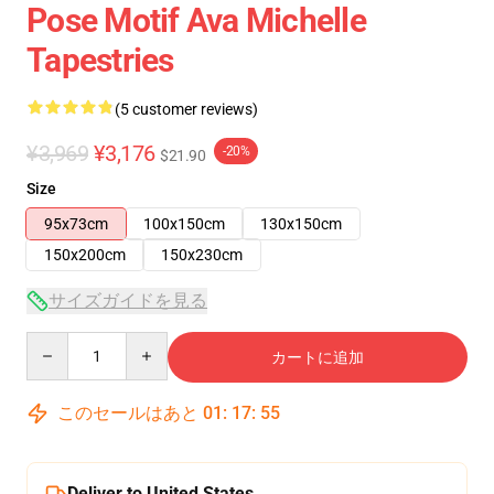
Pose Motif Ava Michelle
Tapestries
(5 customer reviews)
¥3,969
¥3,176
-20%
$21.90
Size
95x73cm
100x150cm
130x150cm
150x200cm
150x230cm
サイズガイドを見る
Quantity
カートに追加
このセールはあと
01
:
17
:
54
Deliver to United States