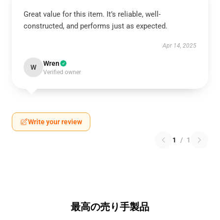
Great value for this item. It’s reliable, well-
constructed, and performs just as expected.
Apr 14, 2025
Wren
W
Verified owner
Write your review
1
/
1
最高の売り手製品