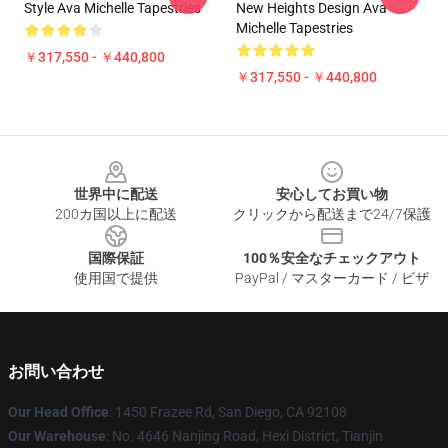
Style Ava Michelle Tapestries
New Heights Design Ava
Michelle Tapestries
￥317,550 - ￥440,800
￥317,550 - ￥440,800
Footer
世界中に配送
安心してお買い物
200カ国以上に配送
クリックから配送まで24/7保護
国際保証
100％安全なチェックアウト
使用国で提供
PayPal / マスターカード / ビザ
お問い合わせ
Our Head Office
: 1450 Frazee Rd, San Diego, CA 92108
Our Warehouse
: No. 4646 Nanjing Road, Hexi District, Tianjin