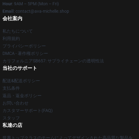
Hour
: 9AM – 5PM (Mon – Fri)
Email
: contact@ava-michelle.shop
会社案内
私たちについて
利用規約
プライバシーポリシー
DMCA - 著作権ポリシー
カリフォルニアSB657: サプライチェーンの透明性法
当社のサポート
配送&配送ポリシー
支払条件
返品・返金ポリシー
お問い合わせ
カスタマーサポート(FAQ)
スタッフ
私達の店
世界トップクラスのチームによってデザインされた高品質な製品を